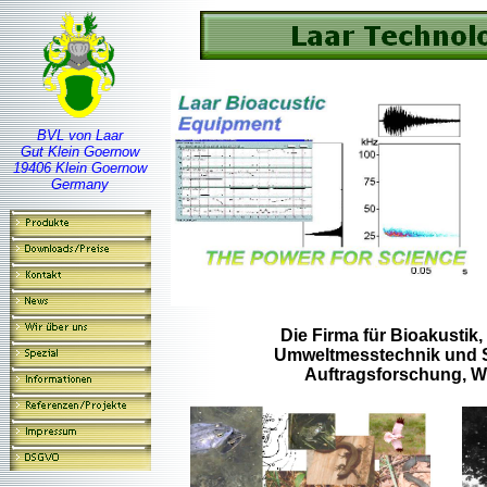
BVL von Laar
Gut Klein Goernow
19406 Klein Goernow
Germany
Die Firma für Bioakustik
Umweltmesstechnik und 
Auftragsforschung, W